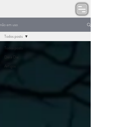
não em uso
Todos posts
Todos posts
Dia a Dia
Artigos