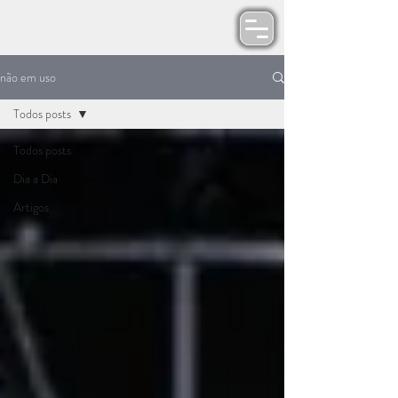
não em uso
Todos posts
Todos posts
Dia a Dia
Artigos