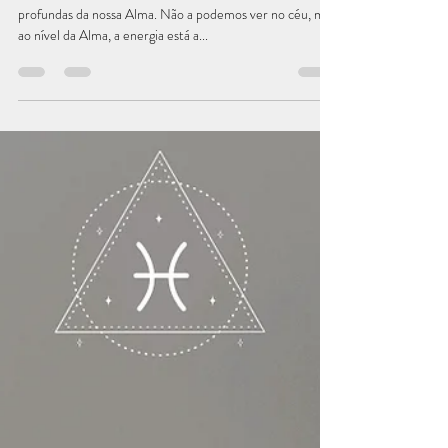
Anabela Nunes ~ Ana Atalanta
6 de jun. de 2024
1 min de leitura
Artigos
Lua Nova ~ Lua conexão Alma
A Lua Nova funciona nas camadas interiores mais
profundas da nossa Alma. Não a podemos ver no céu, mas
ao nível da Alma, a energia está a...