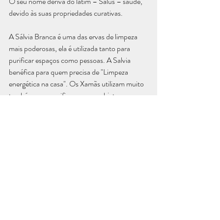
O seu nome deriva do latim – Salus – saúde, 
devido às suas propriedades curativas.
A Sálvia Branca é uma das ervas de limpeza 
mais poderosas, ela é utilizada tanto para 
purificar espaços como pessoas. A Salvia 
benéfica para quem precisa de "Limpeza 
energética na casa". Os Xamãs utilizam muito 
também para purificar os seus objetos 
sagrados do altar. Esta planta têm também o 
poder da força, da sabedoria e da clareza. 
Cada embalagem contem 1 Tocha de Salvia 
Branca  | Inclui Instruções e oração
Como usar: 
1. Acenda a tocha até formar uma pequena 
chama