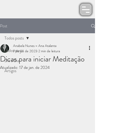
Post
Todos posts
Anabela Nunes ~ Ana Atalanta
Todos posts
7 de jul. de 2023
2 min de leitura
Dicas para iniciar Meditação
Dia a Dia
Atualizado:
17 de jan. de 2024
Artigos